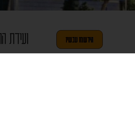
ועידת הה
הירשמו עכשיו
במסגרת הועידה יתקי
השליחות, הלכות חו
במיוחד. הועידה מ