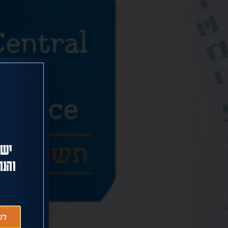
יש 
והנח
לק