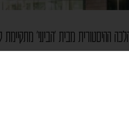
לכה ההיסטורית מבית 'הבינני' מתקיימת ל
ימו מושבים מקצועיים עם גדולי הרבנים והמומחים - את
פה וקידושין, הכשרות החבדי"ת, הנהגת קהילה ועוד מגו
תקיימת בשיתוף אגף ההשתלמויות של בי"ד רבני חב"ד ומ
להורדת התוכניה המלאה